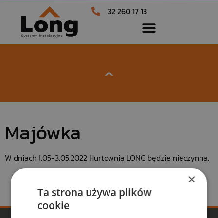
32 260 17 13
Majówka
W dniach 1.05-3.05.2022 Hurtownia LONG będzie nieczynna.
×
Ta strona używa plików
cookie