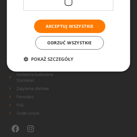
Strefa eksperta
Armatura łazienkowa
Promocje
Materiały
budowlane/narzędzia
Referencje
AKCEPTUJ WSZYSTKIE
Polityka prywatności
ODRZUĆ WSZYSTKIE
INFORMACJE
POKAŻ SZCZEGÓŁY
Hurtownia budowlana
Dąbrowa Górnicza
Hurtownia budowlana
Sosnowiec
Zapytanie ofertowe
Formularz
FAQ
Środki Unijne