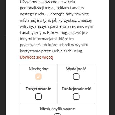
Używamy plików cookie w celu
personalizacji treści, reklam i analizy
Hurtownia Long Dąbrowa Górnicza
naszego ruchu. Udostępniamy również
ul. Budowlanych 2
informacje o tym, jak korzystasz z naszej
41-308 Dąbrowa Górnicza
witryny, naszym partnerom reklamowym
Tel.:
32 260 17 13
i analitycznym, którzy mogą łączyć je z
innymi informacjami, które im
E-mail:
przekazałeś lub które zebrali w wyniku
long@long.com.pl
korzystania przez Ciebie z ich usług.
Zapraszamy w godzinach:
Dowiedz się więcej
Pn. – Pt: 7.00-16.00
Niezbędne
Wydajność
Sobota: NIECZYNNE
MENU
OFERTA
Targetowanie
Funkcjonalność
Kontakt
Technika grzewcza
O firmie
Technika instalacyjna
Niesklasyfikowane
Oferta
Technika sanitarna